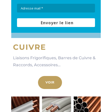
CUIVRE
Liaisons Frigorifiques, Barres de Cuivre &
Raccords, Accessoires…
VOIR