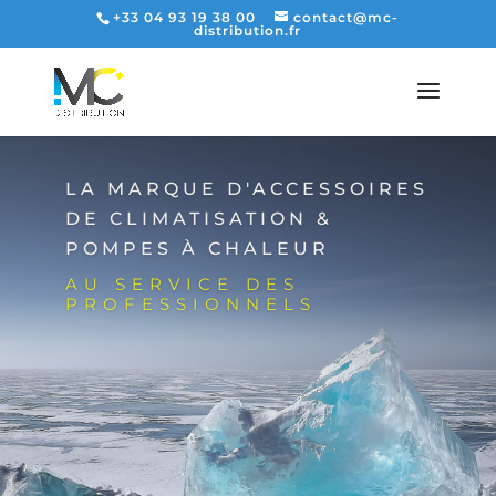
+33 04 93 19 38 00
contact@mc-
distribution.fr
NOUVEAUTÉ
Découvrez les
nouveautés et les
produits phares du
moment.
VOIR